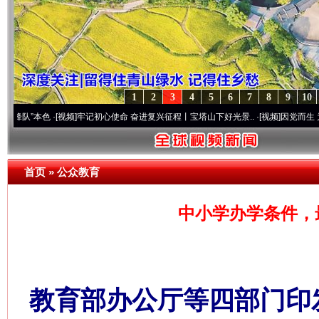
1
2
3
4
5
6
7
8
9
10
色
·[视频]
牢记初心使命 奋进复兴征程丨宝塔山下好光景..
·[视频]
因党而生 为党而战——
首页
»
公众教育
中小学办学条件，最
教育部办公厅等四部门印