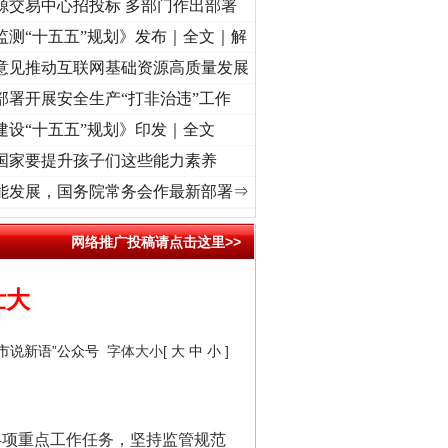
源交易中心招投标 多部门作出部署
监测“十五五”规划》发布｜全文｜解
意见推动互联网基础资源高质量发展
部署开展安全生产“打非治违”工作
建设“十五五”规划》印发｜全文
国家要提升孩子们这些能力素养
”
·[视频]
廉洁文化中国行丨祁连巍巍树丰碑
·[视频]
微视频 | 三峡也催生？揭秘生态调度
能发展，国务院常务会作最新部署⇒
网络推广投稿请点击这里>>
壮大
“市说新语”公众号
字体大小[
大
中
小
]
4项重点工作任务，坚持监管规范