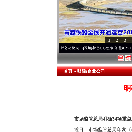
1
2
3
 奋进复兴征程丨“转折之城”激荡..
·[视频]
牢记初心使命 奋进复兴征程丨红船起航处 潮起
首页
»
财经/企业公司
明
市场监管总局明确34项重点
近日，市场监管总局印发《市场