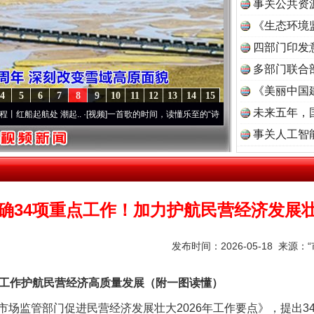
事关公共资
《生态环境
读
四部门印发
多部门联合
《美丽中国
4
5
6
7
8
9
10
11
12
13
14
15
未来五年，
..
·[视频]
一首歌的时间，读懂乐至的“诗与远方”
·[视频]
从《水浒传》看间谍“攻心套路
事关人工智
确34项重点工作！加力护航民营经济发展
发布时间：2026-05-18 来源：
工作护航民营经济高质量发展（附一图读懂）
监管部门促进民营经济发展壮大2026年工作要点》，提出3